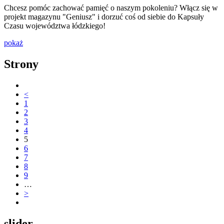
Chcesz pomóc zachować pamięć o naszym pokoleniu? Włącz się w
projekt magazynu "Geniusz" i dorzuć coś od siebie do Kapsuły
Czasu województwa łódzkiego!
pokaż
Strony
<
1
2
3
4
5
6
7
8
9
…
>
slider