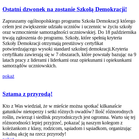
Ostatni dzwonek na zostanie Szkołą Demokracji!
Zapraszamy ogólnopolskiego programu Szkoła Demokracji którego
celem jest zwiększenie udziału uczniów i uczennic w życiu szkoły
oraz wzmocnienie samorządności uczniowskiej. Do 18 października
trwają zgłoszenia do programu. Szkoły, które spełnią kryteria
Szkoły Demokracji otrzymają prestiżowy certyfikat
potwierdzającego wysoki standard szkolnej demokracji.Kryteria
certyfikatu zawierają się w 7 obszarach, które powstały bazując na 9
latach pracy z liderami i liderkami oraz opiekunami i opiekunkami
samorządów uczniowskich.
pokaż
Sztama z przyrodą!
Kto z Was wiedział, że w mieście można spotkać kilkanaście
gatunków nietoperzy i setki różnych owadów? Ilość różnorodnych
roślin, zwierząt i siedlisk przyrodniczych jest ogromna. Warto się tej
różnorodności lepiej przyjrzeć, pokazać ją naszym kolegom z
koleżankom z klasy, rodzicom, sąsiadom i sąsiadkom, organizując
lokalną akcję na rzecz przyrody!