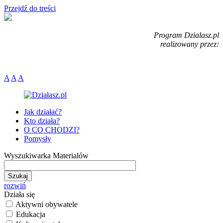
Przejdź do treści
Program Dzialasz.pl
realizowany przez:
A
A
A
Jak działać?
Kto działa?
O CO CHODZI?
Pomysły
Wyszukiwarka Materialów
rozwiń
Działa się
Aktywni obywatele
Edukacja