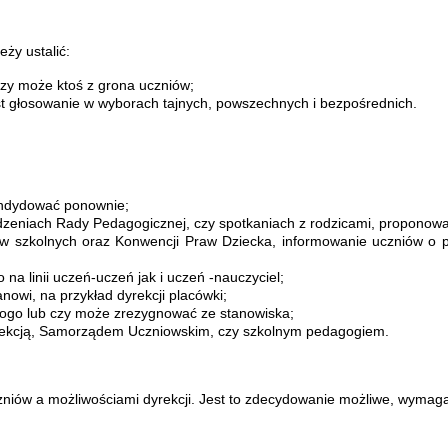
ży ustalić:
czy może ktoś z grona uczniów;
st głosowanie w wyborach tajnych, powszechnych i bezpośrednich.
kandydować ponownie;
dzeniach Rady Pedagogicznej, czy spotkaniach z rodzicami, proponow
ów szkolnych oraz Konwencji Praw Dziecka, informowanie uczniów o p
a linii uczeń-uczeń jak i uczeń -nauczyciel;
owi, na przykład dyrekcji placówki;
z kogo lub czy może zrezygnować ze stanowiska;
yrekcją, Samorządem Uczniowskim, czy szkolnym pedagogiem.
w a możliwościami dyrekcji. Jest to zdecydowanie możliwe, wymaga t