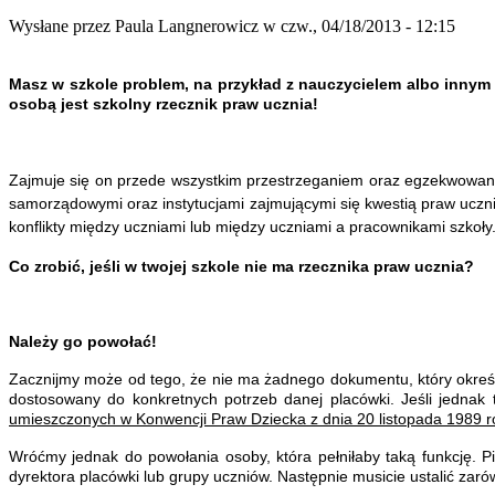
Wysłane przez
Paula Langnerowicz
w czw., 04/18/2013 - 12:15
Masz w szkole problem, na przykład z nauczycielem albo innym
osobą jest szkolny rzecznik praw ucznia!
Zajmuje się on przede wszystkim przestrzeganiem oraz egzekwowan
samorządowymi oraz instytucjami zajmującymi się kwestią praw ucz
konflikty między uczniami lub między uczniami a pracownikami szkoły
Co zrobić, jeśli w twojej szkole nie ma rzecznika praw ucznia?
Należy go powołać!
Zacznijmy może od tego, że nie ma żadnego dokumentu, który określ
dostosowany do konkretnych potrzeb danej placówki. Jeśli jednak 
umieszczonych w Konwencji Praw Dziecka z dnia 20 listopada 1989 r
Wróćmy jednak do powołania osoby, która pełniłaby taką funkcję.
dyrektora placówki lub grupy uczniów. Następnie musicie ustalić zar