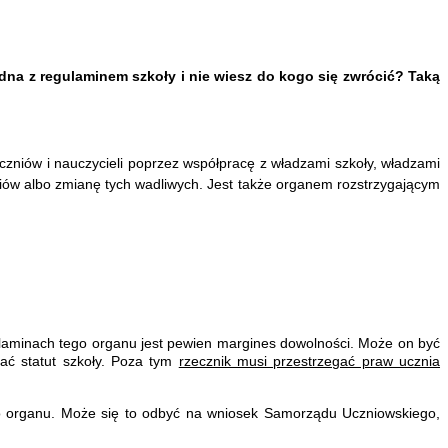
na z regulaminem szkoły i nie wiesz do kogo się zwrócić? Taką
iów i nauczycieli poprzez współpracę z władzami szkoły, władzami
ów albo zmianę tych wadliwych. Jest także organem rozstrzygającym
ulaminach tego organu jest pewien margines dowolności. Może on być
lać statut szkoły. Poza tym
rzecznik musi przestrzegać praw ucznia
go organu. Może się to odbyć na wniosek Samorządu Uczniowskiego,