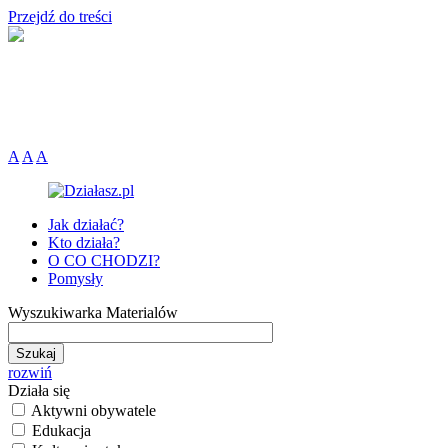
Przejdź do treści
A
A
A
Jak działać?
Kto działa?
O CO CHODZI?
Pomysły
Wyszukiwarka Materialów
rozwiń
Działa się
Aktywni obywatele
Edukacja