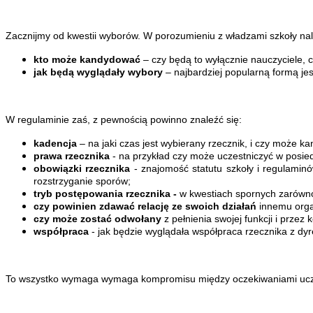
Zacznijmy od kwestii wyborów. W porozumieniu z władzami szkoły nale
kto może kandydować
– czy będą to wyłącznie nauczyciele, 
jak będą wyglądały wybory
– najbardziej popularną formą je
W regulaminie zaś, z pewnością powinno znaleźć się:
kadencja
– na jaki czas jest wybierany rzecznik, i czy może 
prawa rzecznika
- na przykład czy może uczestniczyć w posie
obowiązki rzecznika
- znajomość statutu szkoły i regulamin
rozstrzyganie sporów;
tryb postępowania rzecznika -
w kwestiach spornych zarówno n
czy powinien
zdawać relację ze swoich działań
innemu organ
czy może zostać odwołany
z pełnienia swojej funkcji i prze
współpraca
- jak będzie wyglądała współpraca rzecznika z d
To wszystko wymaga wymaga kompromisu między oczekiwaniami ucznió