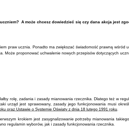
 uczniem? A może chcesz dowiedzieć się czy dana akcja jest zgod
iem praw ucznia. Ponadto ma zwiększać świadomość prawną wśród uczn
nia. Może proponować uchwalenie nowych przepisów dotyczących uczni
.
ałby rolę, zadania i zasady mianowania rzecznika. Dlatego też w reg
taki urząd jest sprawowany, zasady jego funkcjonowania musi okreś
oku oraz Ustawie o Systemie Oświaty z dnia 18 lutego 1991 roku
.
 Pierwszym krokiem jest zasygnalizowanie potrzeby mianowania takie
ówno regulamin wyborów, jak i zasady funkcjonowania rzecznika.