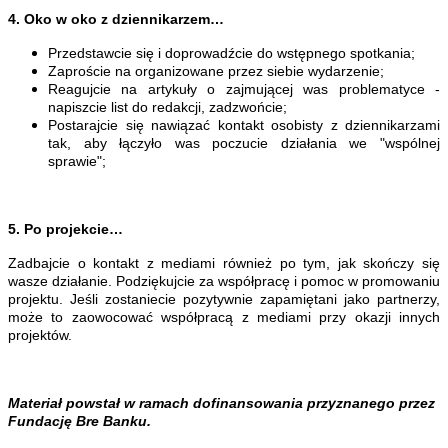
4. Oko w oko z dziennikarzem…
Przedstawcie się i doprowadźcie do wstępnego spotkania;
Zaproście na organizowane przez siebie wydarzenie;
Reagujcie na artykuły o zajmującej was problematyce -
napiszcie list do redakcji, zadzwońcie;
Postarajcie się nawiązać kontakt osobisty z dziennikarzami
tak, aby łączyło was poczucie działania we "wspólnej
sprawie";
5. Po projekcie…
Zadbajcie o kontakt z mediami również po tym, jak skończy się
wasze działanie. Podziękujcie za współpracę i pomoc w promowaniu
projektu. Jeśli zostaniecie pozytywnie zapamiętani jako partnerzy,
może to zaowocować współpracą z mediami przy okazji innych
projektów.
Materiał powstał w ramach dofinansowania przyznanego przez
Fundację Bre Banku.