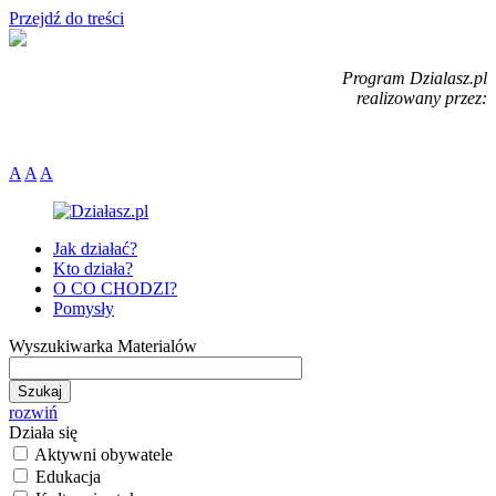
Przejdź do treści
Program Dzialasz.pl
realizowany przez:
A
A
A
Jak działać?
Kto działa?
O CO CHODZI?
Pomysły
Wyszukiwarka Materialów
rozwiń
Działa się
Aktywni obywatele
Edukacja