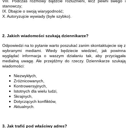
VIII. Podczas rozmowy bądźcie rozluźnieni, lecz pewni swego i
stanowczy;
IX. Dbajcie o swoją wiarygodność;
X. Autoryzujcie wywiady (byle szybko).
2.
Jakich wiadomości szukają dziennikarze?
Odpowiedzi na to pytanie warto poszukać zanim skontaktujecie się z
wybranymi mediami. Wtedy będziecie wiedzieć, jak powinna
wyglądać informacja o waszym działaniu tak, aby przyciągała
medialną uwagę. Ale przejdźmy do rzeczy. Dziennikarze szukają
wiadomości:
Niezwykłych,
Zróżnicowanych,
Kontrowersyjnych,
Istotnych dla wielu ludzi,
Skrajnych,
Dotyczących konfliktów,
Aktualnych.
3. Jak trafić pod właściwy adres?