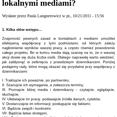
lokalnymi mediami?
Wysłane przez
Paula Langnerowicz
w pt., 10/21/2011 - 15:56
1. Kilka słów wstępu…
Znajomość pewnych zasad w kontaktach z mediami umożliwi
efektywną współpracę z tymi podmiotami, od których zależy
nagłośnienie wyników waszej pracy, a często również powodzenie
całego projektu. Bo w końcu media dają szansę na to, że o waszej
akcji dowie się duża liczba osób. Dlatego naprawdę warto wiedzieć,
jak zabłysnąć w zetknięciu z prawdziwym dziennikarzem. Poniżej
podajemy rady, które mogą okazać się przydatne przy współpracy z
dziennikarzami:
I. Traktujcie ich poważnie, po partnersku;
II. Szanujcie ich wymagania, a zwłaszcza terminy;
III. Poznajcie bliżej media i dziennikarzy - czytajcie, oglądajcie,
słuchajcie;
IV. Ułatwiajcie im pracę: podawajcie źródła danych, cytatów;
V. Dostarczajcie im informacji: posługujcie się faktami;
VI. Bądźcie zwięźli i konkretni;
VII. Bądźcie łatwo dostępni;