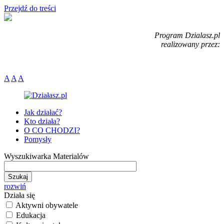
Przejdź do treści
Program Dzialasz.pl
realizowany przez:
A
A
A
Jak działać?
Kto działa?
O CO CHODZI?
Pomysły
Wyszukiwarka Materialów
rozwiń
Działa się
Aktywni obywatele
Edukacja