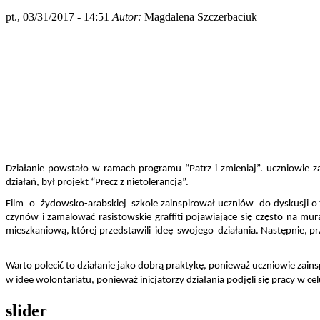
pt., 03/31/2017 - 14:51
Autor:
Magdalena Szczerbaciuk
Działanie powstało w ramach programu “Patrz i zmieniaj”. uczniowie z
działań, był projekt “Precz z nietolerancją”.
Film  o  żydowsko-arabskiej  szkole zainspirował uczniów  do dyskusji 
czynów i zamalować rasistowskie graffiti pojawiające się często na mur
mieszkaniową, której przedstawili  ideę  swojego  działania. Następnie, p
Warto polecić to działanie jako dobrą praktykę, ponieważ uczniowie zainsp
w idee wolontariatu, ponieważ inicjatorzy działania podjęli się pracy w 
slider