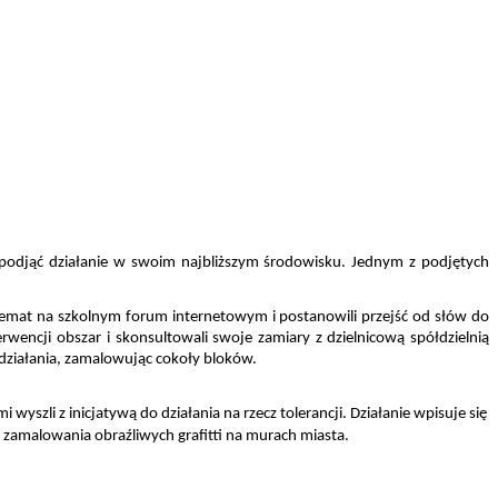
 podjąć działanie w swoim najbliższym środowisku. Jednym z podjętych 
 temat na szkolnym forum internetowym i postanowili przejść od słów do 
wencji obszar i skonsultowali swoje zamiary z dzielnicową spółdzielnią 
o działania, zamalowując cokoły bloków.
yszli z inicjatywą do działania na rzecz tolerancji. 
Działanie wpisuje się 
z zamalowania obraźliwych grafitti na murach miasta. 