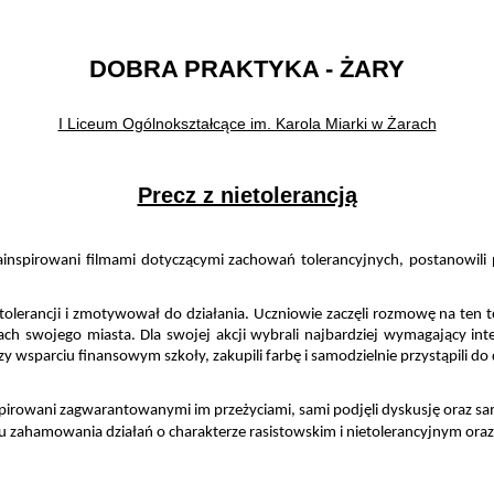
DOBRA PRAKTYKA - ŻARY
I Liceum Ogólnokształcące im. Karola Miarki w Żarach
Precz z nietolerancją
ainspirowani filmami dotyczącymi zachowań tolerancyjnych, postanowili
o tolerancji i zmotywował do działania. Uczniowie zaczęli rozmowę na ten
ach swojego miasta. Dla swojej akcji wybrali najbardziej 
wymagający inter
rzy wsparciu finansowym szkoły, zakupili farbę i samodzielnie przystąpili d
irowani zagwarantowanymi im przeżyciami, sami podjęli dyskusję oraz sami w
celu zahamowania działań o charakterze rasistowskim i nietolerancyjnym ora