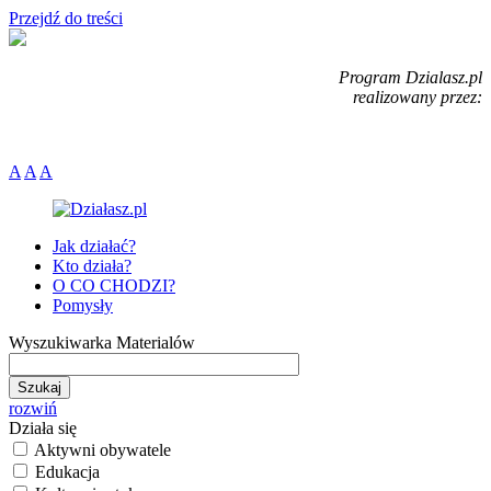
Przejdź do treści
Program Dzialasz.pl
realizowany przez:
A
A
A
Jak działać?
Kto działa?
O CO CHODZI?
Pomysły
Wyszukiwarka Materialów
rozwiń
Działa się
Aktywni obywatele
Edukacja