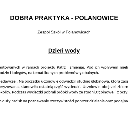
DOBRA PRAKTYKA - POLANOWICE
Zespół Szkół w Polanowicach
Dzień wody
zentowanych w ramach projektu Patrz i zmieniaj. Pod ich wpływem mieli
rodzin i kolegów, na temat licznych problemów globalnych.
badawczej. Na początku uczniowie odwiedzili studnię głębinową, która zaopa
yzowana, stanowiła ostatnią część wycieczki. Uczniowie obejrzeli zbiornik
olicy. Podczas wycieczki pobrali próbki wody ze studni głębinowej i z oczy
rdzo duży nacisk na poznawanie rzeczywistości poprzez działanie oraz podej