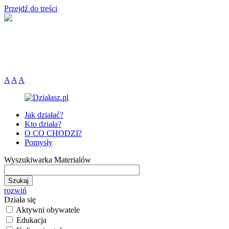
Przejdź do treści
A
A
A
Jak działać?
Kto działa?
O CO CHODZI?
Pomysły
Wyszukiwarka Materialów
rozwiń
Działa się
Aktywni obywatele
Edukacja